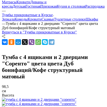
Матрасы
Кровати
Диваны и
кресла
Детская
Гостиная
Прихожая
Кухня и столовая
Распродажа
—
Тумбы прикроватные в Курске
Зеркала
Комоды
Кровати
Скамьи
Туалетные столики
Шкафы
—
Тумба с 4 ящиками и 2 дверцами "Соренто" цвета цвета
Дуб бонифаций/Кофе структурный матовый
Вернуться в "Тумбы прикроватные в Курске"
Тумба с 4 ящиками и 2 дверцами
"Соренто" цвета цвета Дуб
бонифаций/Кофе структурный
матовый
98,5
см
Высота