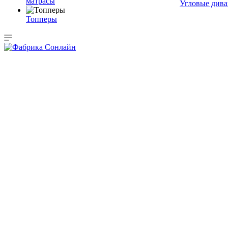
матрасы
Угловые див
Топперы