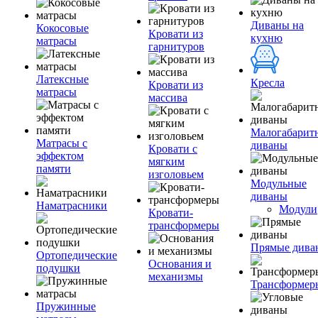
Диваны на
Кокосовые
Кровати из
кухню
матрасы
гарнитуров
Латексные
Кресла
Кровати из
матрасы
массива
Малогабарит
Матрасы с
диваны
Кровати с
эффектом
мягким
памяти
изголовьем
Модульные
диваны
Наматрасники
Модули
Кровати-
трансформеры
Прямые дива
Ортопедические
Основания и
подушки
механизмы
Трансформер
Пружинные