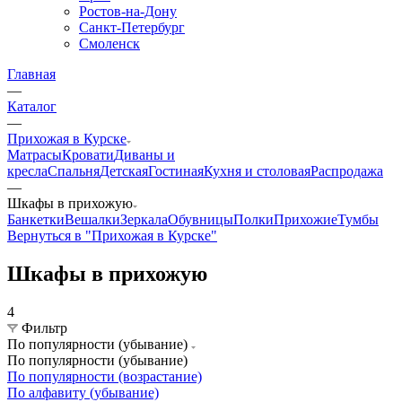
Ростов-на-Дону
Санкт-Петербург
Смоленск
Главная
—
Каталог
—
Прихожая в Курске
Матрасы
Кровати
Диваны и
кресла
Спальня
Детская
Гостиная
Кухня и столовая
Распродажа
—
Шкафы в прихожую
Банкетки
Вешалки
Зеркала
Обувницы
Полки
Прихожие
Тумбы
Вернуться в "Прихожая в Курске"
Шкафы в прихожую
4
Фильтр
По популярности (убывание)
По популярности (убывание)
По популярности (возрастание)
По алфавиту (убывание)