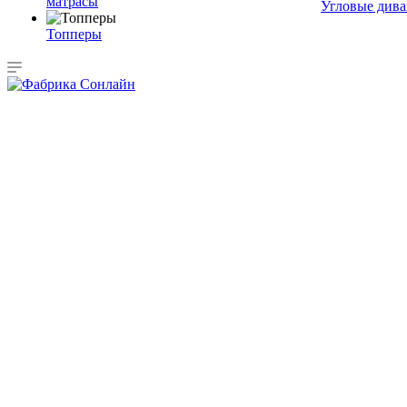
матрасы
Угловые див
Топперы