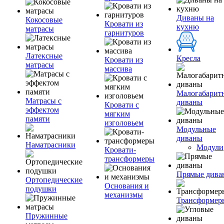
Диваны на
Кокосовые
Кровати из
кухню
матрасы
гарнитуров
Латексные
Кресла
Кровати из
матрасы
массива
Малогабарит
Матрасы с
диваны
Кровати с
эффектом
мягким
памяти
изголовьем
Модульные
диваны
Наматрасники
Модули
Кровати-
трансформеры
Прямые дива
Ортопедические
Основания и
подушки
механизмы
Трансформер
Пружинные