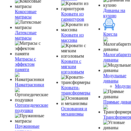
Диваны на
Кокосовые
Кровати из
кухню
матрасы
гарнитуров
Латексные
Кресла
Кровати из
матрасы
массива
Малогабарит
Матрасы с
диваны
Кровати с
эффектом
мягким
памяти
изголовьем
Модульные
диваны
Наматрасники
Модули
Кровати-
трансформеры
Прямые дива
Ортопедические
Основания и
подушки
механизмы
Трансформер
Пружинные