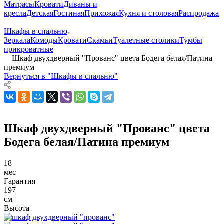
Матрасы
Кровати
Диваны и
кресла
Детская
Гостиная
Прихожая
Кухня и столовая
Распродажа
—
Шкафы в спальню
Зеркала
Комоды
Кровати
Скамьи
Туалетные столики
Тумбы
прикроватные
—
Шкаф двухдверный "Прованс" цвета Бодега белая/Патина
премиум
Вернуться в "Шкафы в спальню"
Шкаф двухдверный "Прованс" цвета
Бодега белая/Патина премиум
18
мес
Гарантия
197
см
Высота