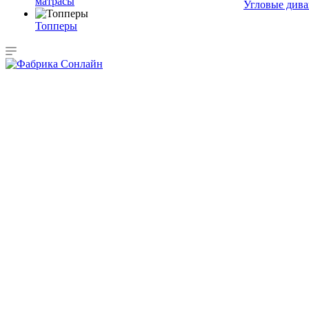
матрасы
Угловые див
Топперы