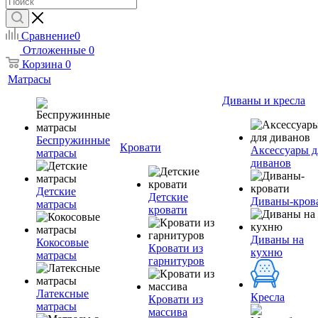
Сравнение
0
Отложенные
0
Корзина
0
Матрасы
Диваны и кресла
Беспружинные
Кровати
Аксессуары д
матрасы
диванов
Детские
Детские
Диваны-кров
матрасы
кровати
Диваны на
Кокосовые
Кровати из
кухню
матрасы
гарнитуров
Латексные
Кресла
Кровати из
матрасы
массива