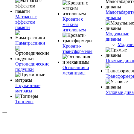
Малогабарит
Матрасы с
диваны
Кровати с
эффектом
мягким
памяти
изголовьем
Модульные
диваны
Наматрасники
Модули
Кровати-
трансформеры
Прямые дива
Ортопедические
Основания и
подушки
механизмы
Трансформер
Пружинные
матрасы
Угловые див
Топперы