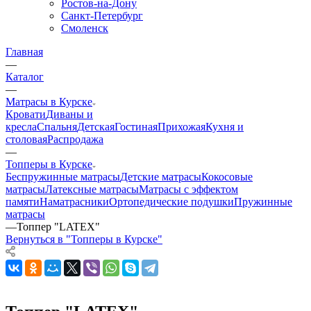
Ростов-на-Дону
Санкт-Петербург
Смоленск
Главная
—
Каталог
—
Матрасы в Курске
Кровати
Диваны и
кресла
Спальня
Детская
Гостиная
Прихожая
Кухня и
столовая
Распродажа
—
Топперы в Курске
Беспружинные матрасы
Детские матрасы
Кокосовые
матрасы
Латексные матрасы
Матрасы с эффектом
памяти
Наматрасники
Ортопедические подушки
Пружинные
матрасы
—
Топпер "LATEX"
Вернуться в "Топперы в Курске"