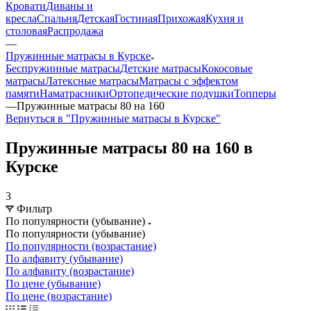
Кровати
Диваны и
кресла
Спальня
Детская
Гостиная
Прихожая
Кухня и
столовая
Распродажа
—
Пружинные матрасы в Курске
Беспружинные матрасы
Детские матрасы
Кокосовые
матрасы
Латексные матрасы
Матрасы с эффектом
памяти
Наматрасники
Ортопедические подушки
Топперы
—
Пружинные матрасы 80 на 160
Вернуться в "Пружинные матрасы в Курске"
Пружинные матрасы 80 на 160 в
Курске
3
Фильтр
По популярности (убывание)
По популярности (убывание)
По популярности (возрастание)
По алфавиту (убывание)
По алфавиту (возрастание)
По цене (убывание)
По цене (возрастание)