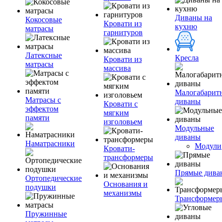
Диваны на
Кокосовые
Кровати из
кухню
матрасы
гарнитуров
Латексные
Кресла
Кровати из
матрасы
массива
Малогабарит
Матрасы с
диваны
Кровати с
эффектом
мягким
памяти
изголовьем
Модульные
диваны
Наматрасники
Модули
Кровати-
трансформеры
Прямые дива
Ортопедические
Основания и
подушки
механизмы
Трансформер
Пружинные