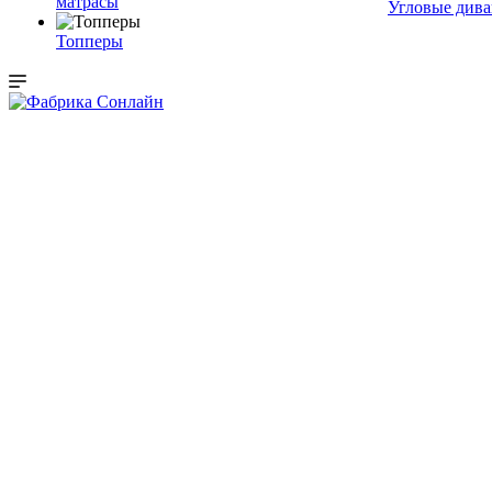
матрасы
Угловые див
Топперы