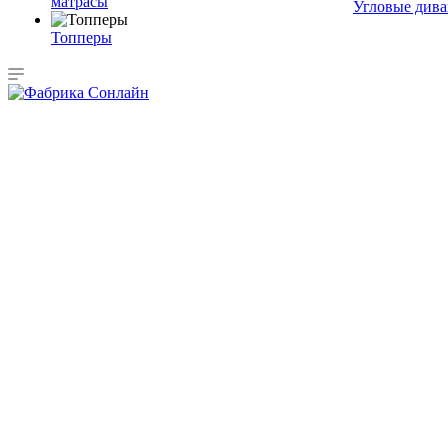
матрасы
Угловые див
Топперы