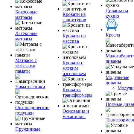
Диваны на
Кокосовые
Кровати из
кухню
матрасы
гарнитуров
Латексные
Кресла
Кровати из
матрасы
массива
Малогабарит
Матрасы с
диваны
Кровати с
эффектом
мягким
памяти
изголовьем
Модульные
диваны
Наматрасники
Модули
Кровати-
трансформеры
Прямые дива
Ортопедические
Основания и
подушки
механизмы
Трансформер
Пружинные