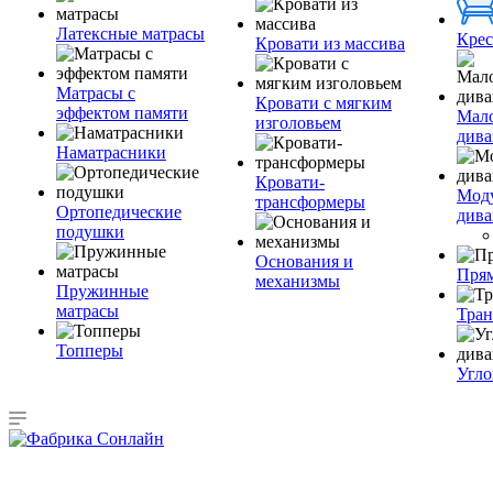
Латексные матрасы
Крес
Кровати из массива
Матрасы с
Кровати с мягким
эффектом памяти
Мал
изголовьем
див
Наматрасники
Кровати-
Мод
трансформеры
Ортопедические
див
подушки
Основания и
Пря
механизмы
Пружинные
матрасы
Тра
Топперы
Угло