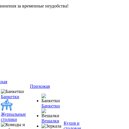
винения за временные неудобства!
иная
Прихожая
Банкетки
Банкетки
Журнальные
столики
Вешалки
Кухня и
столовая