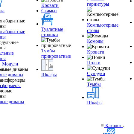
гарнитуры
Кровати
ла
Скамьи
Компьютерные
Туалетные
столы
огабаритные
столики
аны
Комоды
Тумбы
Кровати
ульные
прикроватные
аны
Полки
Модули
Сундуки
мые диваны
Шкафы
Тумбы
нсформеры
вые диваны
Шкафы
Каталог