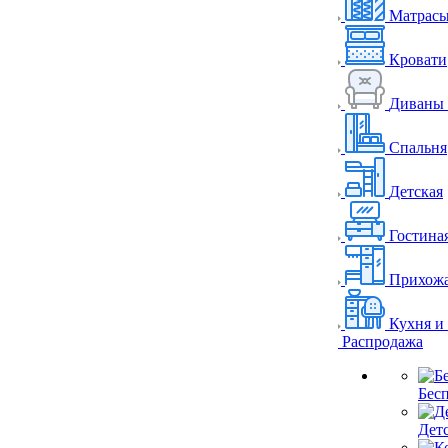
Матрас
Кровати
Диваны 
Спальня
Детская
Гостина
Прихож
Кухня и
Распродажа
Бес
Дет