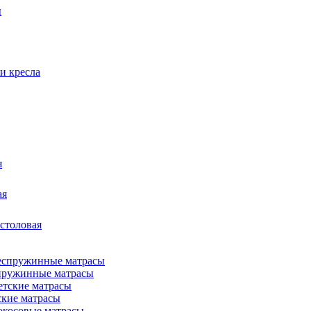
ы
и кресла
я
ая
 столовая
пружинные матрасы
ские матрасы