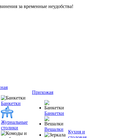
винения за временные неудобства!
иная
Прихожая
Банкетки
Банкетки
Журнальные
столики
Вешалки
Кухня и
столовая