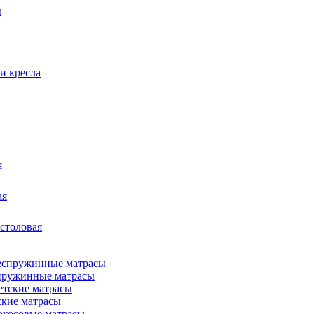
ы
и кресла
я
ая
 столовая
пружинные матрасы
ские матрасы