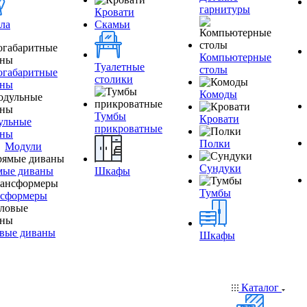
гарнитуры
Кровати
ла
Скамьи
Компьютерные
Туалетные
столы
огабаритные
столики
аны
Комоды
Тумбы
Кровати
ульные
прикроватные
аны
Полки
Модули
Сундуки
мые диваны
Шкафы
Тумбы
нсформеры
вые диваны
Шкафы
Каталог