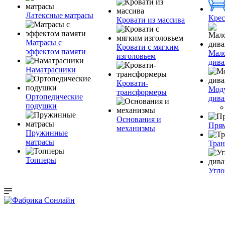
Латексные матрасы
Крес
Кровати из массива
Матрасы с
Кровати с мягким
эффектом памяти
Мал
изголовьем
див
Наматрасники
Кровати-
Мод
трансформеры
Ортопедические
див
подушки
Основания и
Пря
механизмы
Пружинные
матрасы
Тра
Топперы
Угло