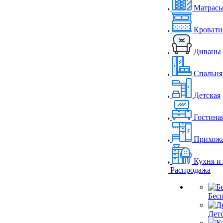
Матрас
Кровати
Диваны 
Спальня
Детская
Гостина
Прихож
Кухня и
Распродажа
Бес
Дет