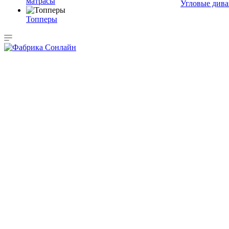
матрасы
Угловые див
Топперы