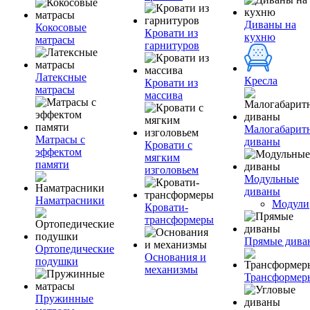
Диваны на
Кокосовые
Кровати из
кухню
матрасы
гарнитуров
Латексные
Кресла
Кровати из
матрасы
массива
Малогабарит
Матрасы с
диваны
Кровати с
эффектом
мягким
памяти
изголовьем
Модульные
диваны
Наматрасники
Модули
Кровати-
трансформеры
Прямые дива
Ортопедические
Основания и
подушки
механизмы
Трансформер
Пружинные