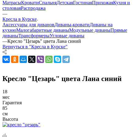
Матрасы
Кровати
Спальня
Детская
Гостиная
Прихожая
Кухня и
столовая
Распродажа
—
Кресла в Курске
Аксессуары для диванов
Диваны-кровати
Диваны на
кухню
Малогабаритные диваны
Модульные диваны
Прямые
диваны
Трансформеры
Угловые диваны
—
Кресло "Цезарь" цвета Лана синий
Вернуться в "Кресла в Курске"
Кресло "Цезарь" цвета Лана синий
18
мес
Гарантия
85
см
Высота